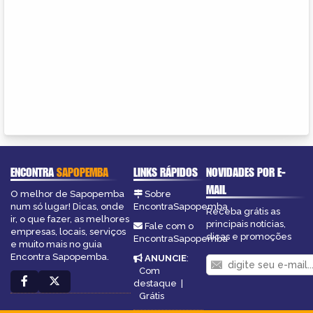
ENCONTRA
SAPOPEMBA
LINKS RÁPIDOS
NOVIDADES POR E-
MAIL
O melhor de Sapopemba
Sobre
num só lugar! Dicas, onde
EncontraSapopemba
Receba grátis as
ir, o que fazer, as melhores
principais notícias,
Fale com o
empresas, locais, serviços
dicas e promoções
EncontraSapopemba
e muito mais no guia
Encontra Sapopemba.
ANUNCIE
:
Com
destaque
|
Grátis