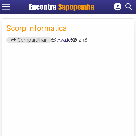
Encontra
Sapopemba
Cadastrar empresa
Fazer login
Scorp Informática
Criar conta
Compartilhar
Avalie!
298