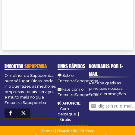
ENCONTRA
SAPOPEMBA
LINKS RÁPIDOS
NOVIDADES POR E-
MAIL
O melhor de Sapopemba
Sobre
num só lugar! Dicas, onde
EncontraSapopemba
Receba grátis as
ir, o que fazer, as melhores
principais notícias,
Fale com o
empresas, locais, serviços
dicas e promoções
EncontraSapopemba
e muito mais no guia
Encontra Sapopemba.
ANUNCIE
:
Com
destaque
|
Grátis
Termos
|
Privacidade
|
Sitemap