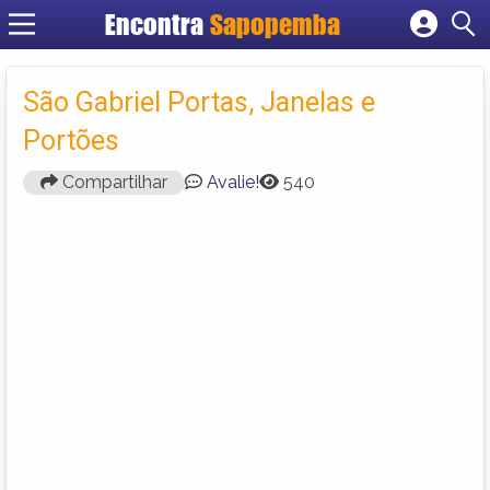
Encontra
Sapopemba
Cadastrar empresa
Fazer login
São Gabriel Portas, Janelas e
Criar conta
Portões
Compartilhar
Avalie!
540