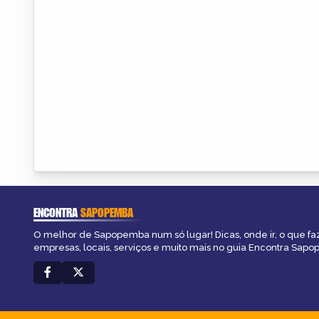
ENCONTRA
SAPOPEMBA
O melhor de Sapopemba num só lugar! Dicas, onde ir, o que fa
empresas, locais, serviços e muito mais no guia Encontra Sap