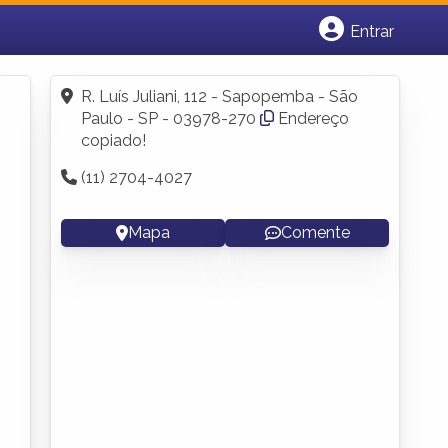
Entrar
Cadastrar empresa
Fazer login
R. Luís Juliani, 112 - Sapopemba - São
Criar conta
Paulo - SP - 03978-270
Endereço
copiado!
(11) 2704-4027
Mapa
Comente