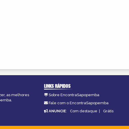
LINKS RÁPIDOS
zer, as melhores
Sobre EncontraSapopemba
opemba.
Fale com o EncontraSapopemba
ANUNCIE
:
Com destaque
|
Grátis