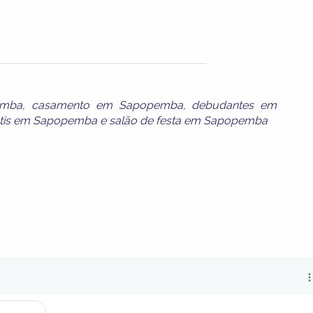
emba
,
casamento em Sapopemba
,
debudantes em
antis em Sapopemba
e
salão de festa em Sapopemba