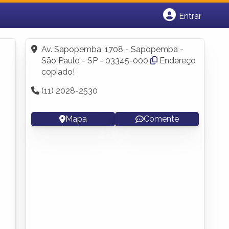
Entrar
Cadastrar empresa
Fazer login
Av. Sapopemba, 1708 - Sapopemba -
Criar conta
São Paulo - SP - 03345-000
Endereço
copiado!
(11) 2028-2530
Mapa
Comente