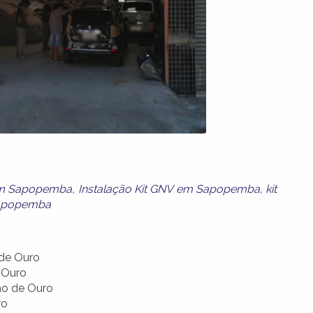
m Sapopemba
,
Instalação Kit GNV em Sapopemba
,
kit
Sapopemba
 de Ouro
e Ouro
ho de Ouro
ro