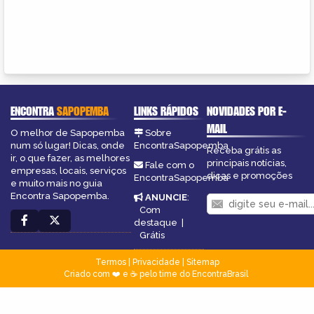
ENCONTRA
SAPOPEMBA
LINKS RÁPIDOS
NOVIDADES POR E-
MAIL
O melhor de Sapopemba
Sobre
num só lugar! Dicas, onde
EncontraSapopemba
Receba grátis as
ir, o que fazer, as melhores
principais notícias,
Fale com o
empresas, locais, serviços
dicas e promoções
EncontraSapopemba
e muito mais no guia
Encontra Sapopemba.
ANUNCIE
:
Com
destaque
|
Grátis
Termos
|
Privacidade
|
Sitemap
Criado com ❤️ e ☕ pelo time do EncontraBrasil