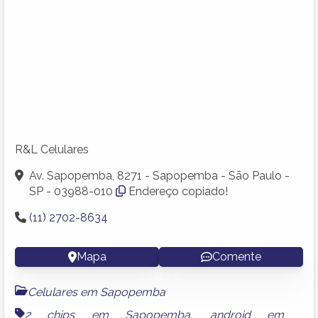
R&L Celulares
Av. Sapopemba, 8271 - Sapopemba - São Paulo -
SP - 03988-010
Endereço copiado!
(11) 2702-8634
Mapa
Comente
Celulares em Sapopemba
2 chips em Sapopemba
,
android em