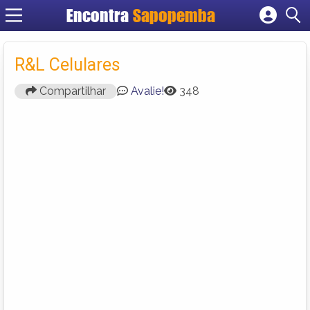
Encontra
Sapopemba
Cadastrar empresa
Fazer login
R&L Celulares
Criar conta
Compartilhar
Avalie!
348