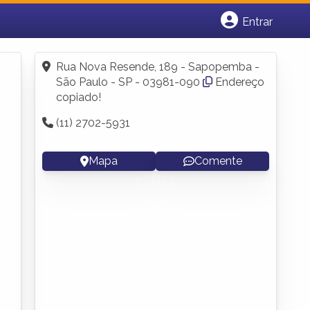
Entrar
Cadastrar empresa
Fazer login
Rua Nova Resende, 189 - Sapopemba -
Criar conta
São Paulo - SP - 03981-090
Endereço
copiado!
(11) 2702-5931
Mapa
Comente