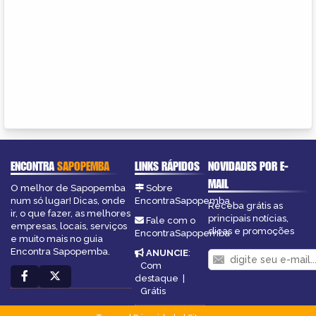
ENCONTRA
SAPOPEMBA
LINKS RÁPIDOS
NOVIDADES POR E-
MAIL
O melhor de Sapopemba
Sobre
num só lugar! Dicas, onde
EncontraSapopemba
Receba grátis as
ir, o que fazer, as melhores
principais notícias,
Fale com o
empresas, locais, serviços
dicas e promoções
EncontraSapopemba
e muito mais no guia
Encontra Sapopemba.
ANUNCIE
:
Com
destaque
|
Grátis