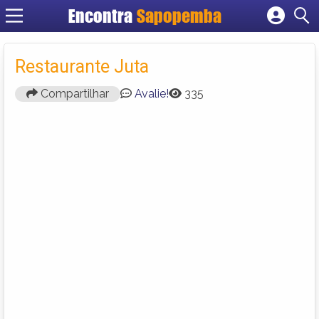
Encontra
Sapopemba
Cadastrar empresa
Fazer login
Restaurante Juta
Criar conta
Compartilhar
Avalie!
335