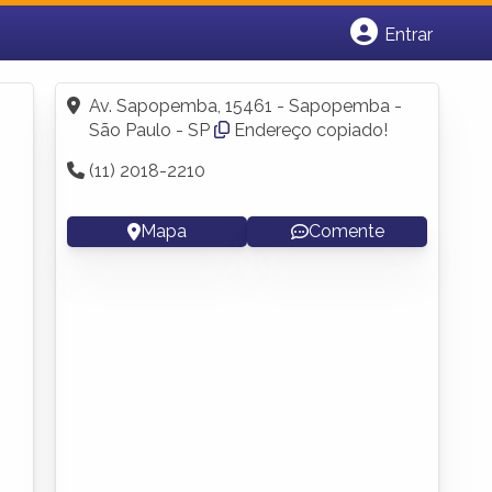
Entrar
Cadastrar empresa
Fazer login
Av. Sapopemba, 15461 - Sapopemba -
Criar conta
São Paulo - SP
Endereço copiado!
(11) 2018-2210
Mapa
Comente