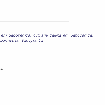
na em Sapopemba
,
culinária baiana em Sapopemba
,
s baianos em Sapopemba
to