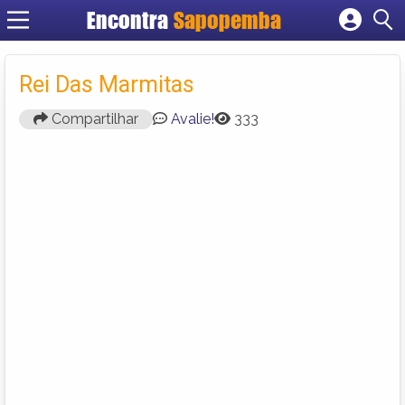
Encontra
Sapopemba
Cadastrar empresa
Fazer login
Rei Das Marmitas
Criar conta
Compartilhar
Avalie!
333