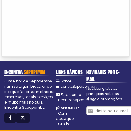
ENCONTRA
SAPOPEMBA
LINKS RÁPIDOS
NOVIDADES POR E-
MAIL
O melhor de Sapopemba
Sobre
num só lugar! Dicas, onde
EncontraSapopemba
Receba grátis as
ir, o que fazer, as melhores
principais notícias,
Fale com o
empresas, locais, serviços
dicas e promoções
EncontraSapopemba
e muito mais no guia
Encontra Sapopemba.
ANUNCIE
:
Com
destaque
|
Grátis