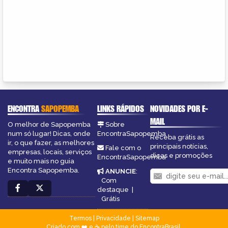
ENCONTRA
SAPOPEMBA
LINKS RÁPIDOS
NOVIDADES POR E-
MAIL
O melhor de Sapopemba
Sobre
num só lugar! Dicas, onde
EncontraSapopemba
Receba grátis as
ir, o que fazer, as melhores
principais notícias,
Fale com o
empresas, locais, serviços
dicas e promoções
EncontraSapopemba
e muito mais no guia
Encontra Sapopemba.
ANUNCIE
:
Com
destaque
|
Grátis
Termos
|
Privacidade
|
Sitemap
Criado com ❤️ e ☕ pelo time do EncontraBrasil