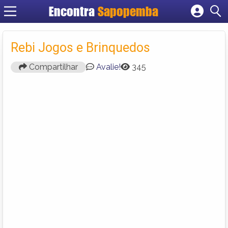
Encontra
Sapopemba
Cadastrar empresa
Fazer login
Rebi Jogos e Brinquedos
Criar conta
Compartilhar
Avalie!
345