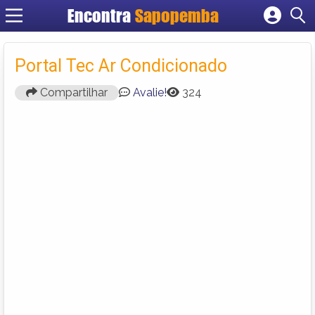
Encontra
Sapopemba
Cadastrar empresa
Fazer login
Portal Tec Ar Condicionado
Criar conta
Compartilhar
Avalie!
324