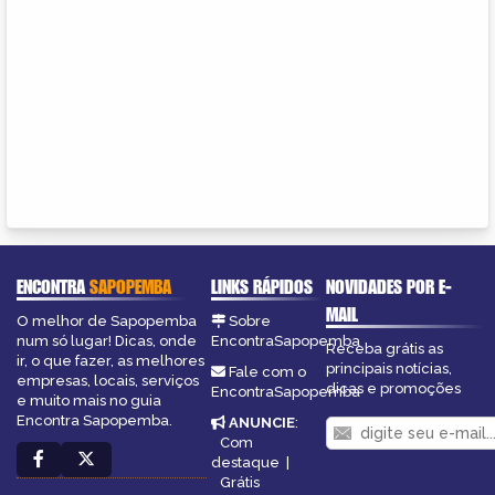
ENCONTRA
SAPOPEMBA
LINKS RÁPIDOS
NOVIDADES POR E-
MAIL
O melhor de Sapopemba
Sobre
num só lugar! Dicas, onde
EncontraSapopemba
Receba grátis as
ir, o que fazer, as melhores
principais notícias,
Fale com o
empresas, locais, serviços
dicas e promoções
EncontraSapopemba
e muito mais no guia
Encontra Sapopemba.
ANUNCIE
:
Com
destaque
|
Grátis