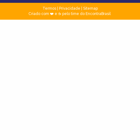
Termos
|
Privacidade
|
Sitemap
Criado com ❤️ e ☕ pelo time do EncontraBrasil