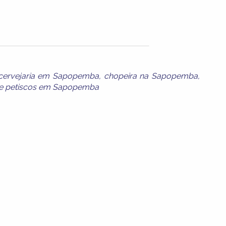
cervejaria em Sapopemba
,
chopeira na Sapopemba
,
e
petiscos em Sapopemba