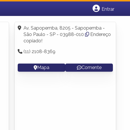
Entrar
Cadastrar empresa
Fazer login
Av. Sapopemba, 8205 - Sapopemba -
Criar conta
São Paulo - SP - 03988-010
Endereço
copiado!
(11) 2108-8369
Mapa
Comente