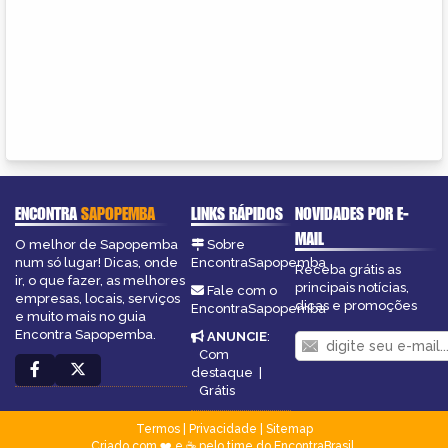
ENCONTRA
SAPOPEMBA
LINKS RÁPIDOS
NOVIDADES POR E-
MAIL
O melhor de Sapopemba
Sobre
num só lugar! Dicas, onde
EncontraSapopemba
Receba grátis as
ir, o que fazer, as melhores
principais notícias,
Fale com o
empresas, locais, serviços
dicas e promoções
EncontraSapopemba
e muito mais no guia
Encontra Sapopemba.
ANUNCIE
:
Com
destaque
|
Grátis
Termos
|
Privacidade
|
Sitemap
Criado com ❤️ e ☕ pelo time do EncontraBrasil