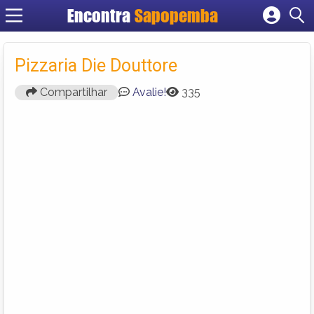
Encontra
Sapopemba
Cadastrar empresa
Fazer login
Pizzaria Die Douttore
Criar conta
Compartilhar
Avalie!
335