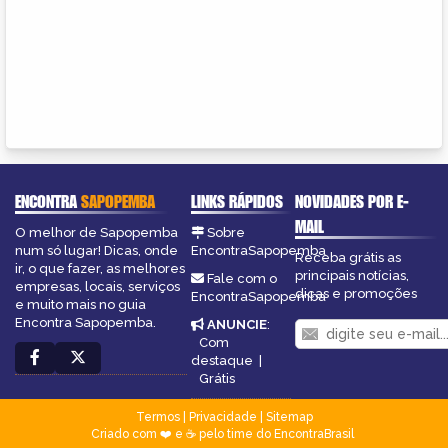
ENCONTRA
SAPOPEMBA
LINKS RÁPIDOS
NOVIDADES POR E-
MAIL
O melhor de Sapopemba
Sobre
num só lugar! Dicas, onde
EncontraSapopemba
Receba grátis as
ir, o que fazer, as melhores
principais notícias,
Fale com o
empresas, locais, serviços
dicas e promoções
EncontraSapopemba
e muito mais no guia
Encontra Sapopemba.
ANUNCIE
:
Com
destaque
|
Grátis
Termos
|
Privacidade
|
Sitemap
Criado com ❤️ e ☕ pelo time do EncontraBrasil