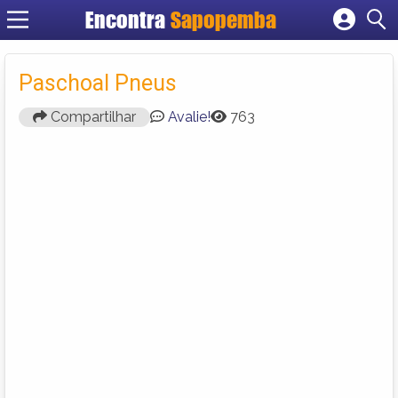
Encontra
Sapopemba
Cadastrar empresa
Fazer login
Paschoal Pneus
Criar conta
Compartilhar
Avalie!
763