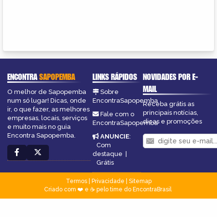
ENCONTRA
SAPOPEMBA
LINKS RÁPIDOS
NOVIDADES POR E-
MAIL
O melhor de Sapopemba
Sobre
num só lugar! Dicas, onde
EncontraSapopemba
Receba grátis as
ir, o que fazer, as melhores
principais notícias,
Fale com o
empresas, locais, serviços
dicas e promoções
EncontraSapopemba
e muito mais no guia
Encontra Sapopemba.
ANUNCIE
:
Com
destaque
|
Grátis
Termos
|
Privacidade
|
Sitemap
Criado com ❤️ e ☕ pelo time do EncontraBrasil