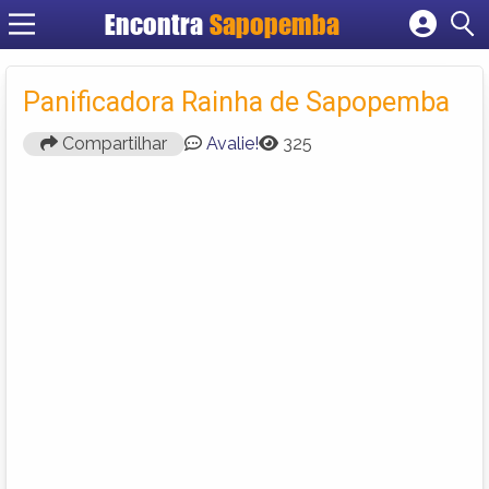
Encontra
Sapopemba
Cadastrar empresa
Fazer login
Panificadora Rainha de Sapopemba
Criar conta
Compartilhar
Avalie!
325