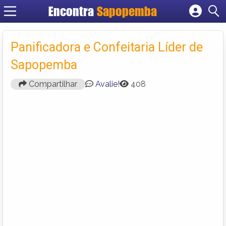
Encontra
Sapopemba
Cadastrar empresa
Fazer login
Panificadora e Confeitaria Líder de
Criar conta
Sapopemba
Compartilhar
Avalie!
408