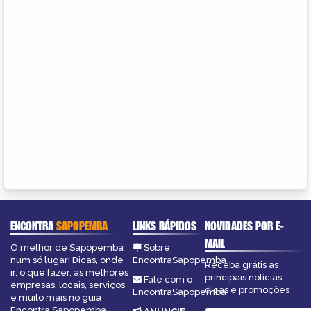
ENCONTRA
SAPOPEMBA
LINKS RÁPIDOS
NOVIDADES POR E-
MAIL
O melhor de Sapopemba
Sobre
num só lugar! Dicas, onde
EncontraSapopemba
Receba grátis as
ir, o que fazer, as melhores
principais notícias,
Fale com o
empresas, locais, serviços
dicas e promoções
EncontraSapopemba
e muito mais no guia
Encontra Sapopemba.