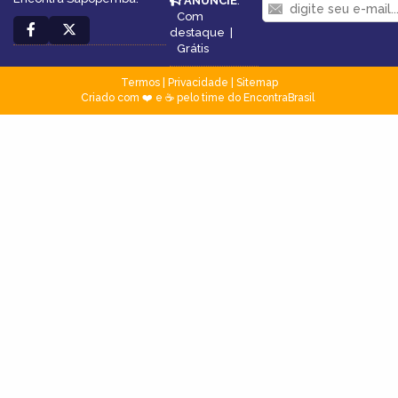
ANUNCIE
:
Com
destaque
|
Grátis
Termos
|
Privacidade
|
Sitemap
Criado com ❤️ e ☕ pelo time do EncontraBrasil