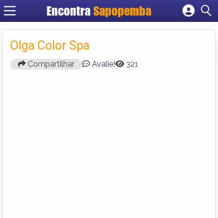
Encontra
Sapopemba
Cadastrar empresa
Fazer login
Olga Color Spa
Criar conta
Compartilhar
Avalie!
321