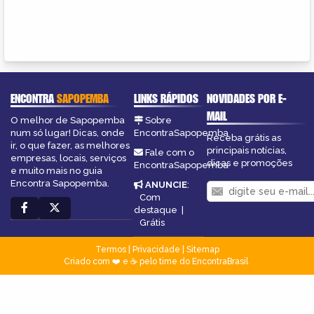
ENCONTRA
SAPOPEMBA
LINKS RÁPIDOS
NOVIDADES POR E-
MAIL
O melhor de Sapopemba
Sobre
num só lugar! Dicas, onde
EncontraSapopemba
Receba grátis as
ir, o que fazer, as melhores
principais notícias,
Fale com o
empresas, locais, serviços
dicas e promoções
EncontraSapopemba
e muito mais no guia
Encontra Sapopemba.
ANUNCIE
:
Com
destaque
|
Grátis
Termos
|
Privacidade
|
Sitemap
Criado com ❤️ e ☕ pelo time do EncontraBrasil