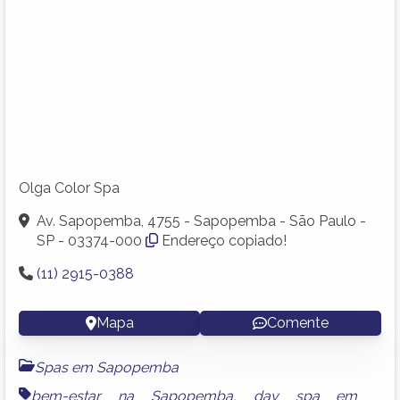
Olga Color Spa
Av. Sapopemba, 4755 - Sapopemba - São Paulo -
SP - 03374-000
Endereço copiado!
(11) 2915-0388
Mapa
Comente
Spas em Sapopemba
bem-estar na Sapopemba
,
day spa em