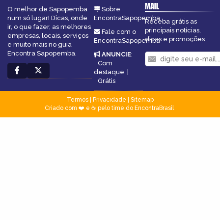
MAIL
O melhor de Sapopemba
Sobre
num só lugar! Dicas, onde
EncontraSapopemba
Receba grátis as
ir, o que fazer, as melhores
principais notícias,
Fale com o
empresas, locais, serviços
dicas e promoções
EncontraSapopemba
e muito mais no guia
Encontra Sapopemba.
ANUNCIE
:
Com
destaque
|
Grátis
Termos
|
Privacidade
|
Sitemap
Criado com ❤️ e ☕ pelo time do EncontraBrasil