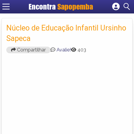
Encontra
Sapopemba
Cadastrar empresa
Fazer login
Núcleo de Educação Infantil Ursinho
Criar conta
Sapeca
Compartilhar
Avalie!
403