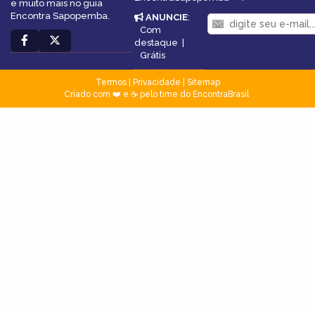
e muito mais no guia
Encontra Sapopemba.
ANUNCIE
:
Com
destaque
|
Grátis
Termos
|
Privacidade
|
Sitemap
Criado com ❤️ e ☕ pelo time do EncontraBrasil