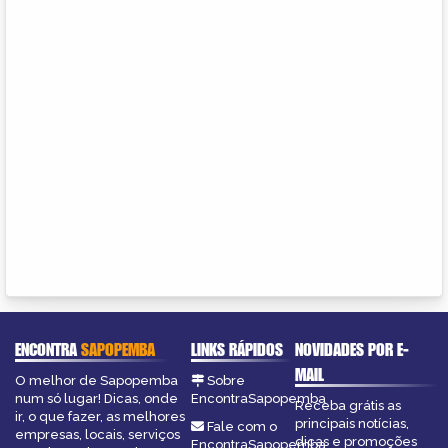
ENCONTRA
SAPOPEMBA
LINKS RÁPIDOS
NOVIDADES POR E-
MAIL
O melhor de Sapopemba
Sobre
num só lugar! Dicas, onde
EncontraSapopemba
Receba grátis as
ir, o que fazer, as melhores
principais notícias,
Fale com o
empresas, locais, serviços
dicas e promoções
EncontraSapopemba