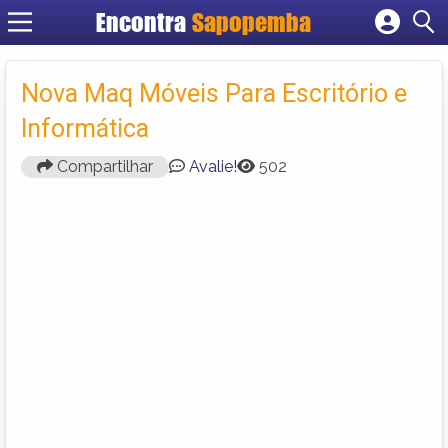
Encontra
Sapopemba
Cadastrar empresa
Fazer login
Nova Maq Móveis Para Escritório e
Criar conta
Informática
Compartilhar
Avalie!
502