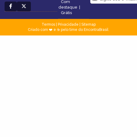
Com
destaque
|
Grátis
Termos
|
Privacidade
|
Sitemap
Criado com ❤️ e ☕ pelo time do EncontraBrasil