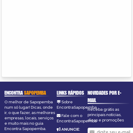
ENCONTRA
SAPOPEMBA
LINKS RÁPIDOS
NOVIDADES POR E-
MAIL
O melhor de Sapopemba
Sobre
num só lugar! Dicas, onde
EncontraSapopemba
Receba grátis as
ir, o que fazer, as melhores
principais notícias,
Fale com o
empresas, locais, serviços
dicas e promoções
EncontraSapopemba
e muito mais no guia
Encontra Sapopemba.
ANUNCIE
: