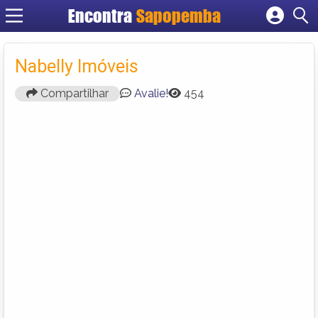
Encontra
Sapopemba
Cadastrar empresa
Fazer login
Nabelly Imóveis
Criar conta
Compartilhar
Avalie!
454