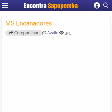
Encontra
Sapopemba
Cadastrar empresa
Fazer login
MS Encanadores
Criar conta
Compartilhar
Avalie!
325