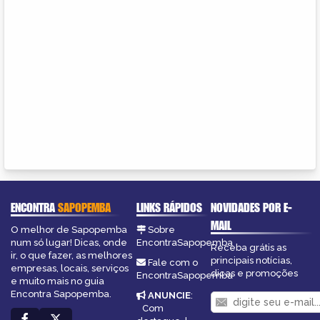
ENCONTRA
SAPOPEMBA
LINKS RÁPIDOS
NOVIDADES POR E-
MAIL
O melhor de Sapopemba
Sobre
num só lugar! Dicas, onde
EncontraSapopemba
Receba grátis as
ir, o que fazer, as melhores
principais notícias,
Fale com o
empresas, locais, serviços
dicas e promoções
EncontraSapopemba
e muito mais no guia
Encontra Sapopemba.
ANUNCIE
:
Com