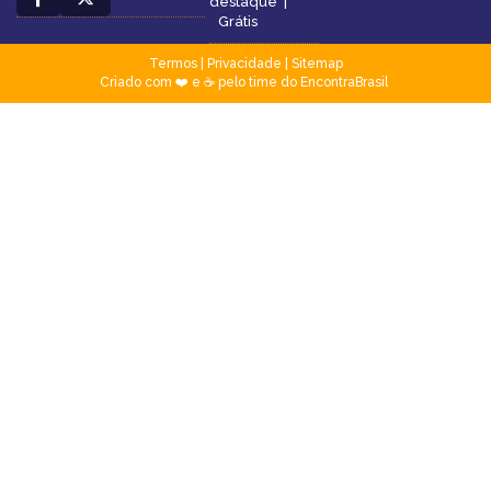
destaque
|
Grátis
Termos
|
Privacidade
|
Sitemap
Criado com ❤️ e ☕ pelo time do EncontraBrasil