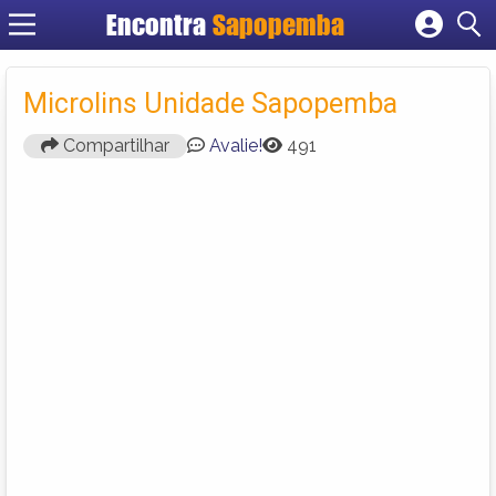
Encontra
Sapopemba
Cadastrar empresa
Fazer login
Microlins Unidade Sapopemba
Criar conta
Compartilhar
Avalie!
491