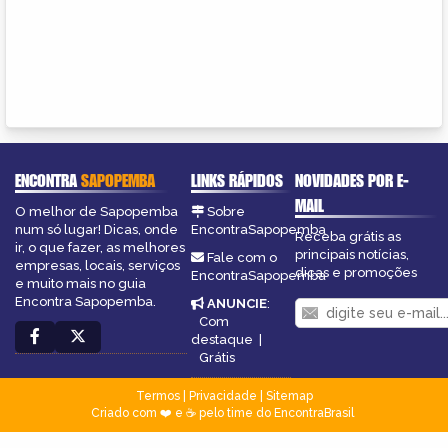
ENCONTRA
SAPOPEMBA
LINKS RÁPIDOS
NOVIDADES POR E-
MAIL
O melhor de Sapopemba
Sobre
num só lugar! Dicas, onde
EncontraSapopemba
Receba grátis as
ir, o que fazer, as melhores
principais notícias,
Fale com o
empresas, locais, serviços
dicas e promoções
EncontraSapopemba
e muito mais no guia
Encontra Sapopemba.
ANUNCIE
:
Com
destaque
|
Grátis
Termos
|
Privacidade
|
Sitemap
Criado com ❤️ e ☕ pelo time do EncontraBrasil