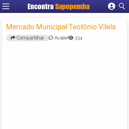
Encontra
Sapopemba
Cadastrar empresa
Fazer login
Mercado Municipal Teotônio Vilela
Criar conta
Compartilhar
Avalie!
334