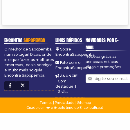
ENCONTRA
SAPOPEMBA
LINKS RÁPIDOS
NOVIDADES POR E-
MAIL
O melhor de Sapopemba
Sobre
num só lugar! Dicas, onde
EncontraSapopemba
Receba grátis as
ir, o que fazer, as melhores
principais notícias,
Fale com o
empresas, locais, serviços
dicas e promoções
EncontraSapopemba
e muito mais no guia
Encontra Sapopemba.
ANUNCIE
:
Com
destaque
|
Grátis
Termos
|
Privacidade
|
Sitemap
Criado com ❤️ e ☕ pelo time do EncontraBrasil