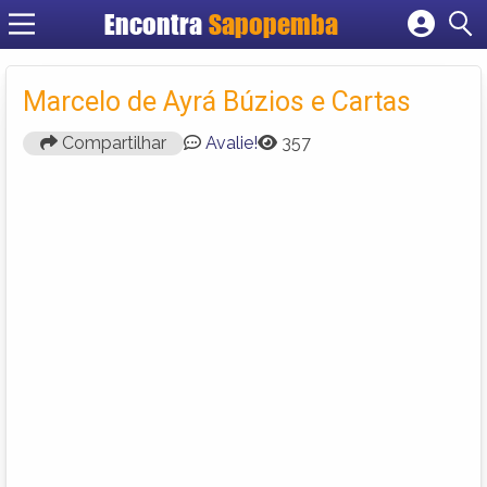
Encontra
Sapopemba
Cadastrar empresa
Fazer login
Marcelo de Ayrá Búzios e Cartas
Criar conta
Compartilhar
Avalie!
357