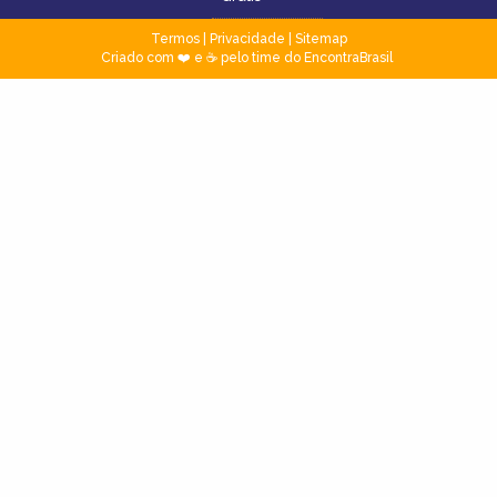
Termos
|
Privacidade
|
Sitemap
Criado com ❤️ e ☕ pelo time do EncontraBrasil