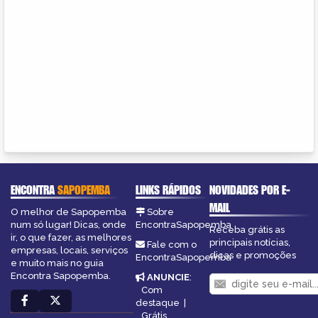
ENCONTRA
SAPOPEMBA
LINKS RÁPIDOS
NOVIDADES POR E-
MAIL
O melhor de Sapopemba
Sobre
num só lugar! Dicas, onde
EncontraSapopemba
Receba grátis as
ir, o que fazer, as melhores
principais notícias,
Fale com o
empresas, locais, serviços
dicas e promoções
EncontraSapopemba
e muito mais no guia
Encontra Sapopemba.
ANUNCIE
:
Com
destaque
|
Grátis