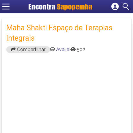
Encontra
Sapopemba
Cadastrar empresa
Fazer login
Maha Shakti Espaço de Terapias
Criar conta
Integrais
Compartilhar
Avalie!
502