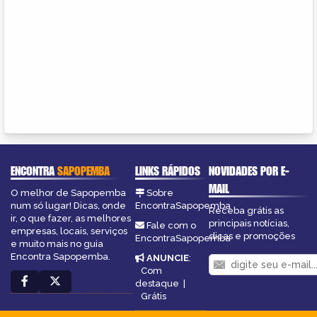
ENCONTRA
SAPOPEMBA
LINKS RÁPIDOS
NOVIDADES POR E-
MAIL
O melhor de Sapopemba
Sobre
num só lugar! Dicas, onde
EncontraSapopemba
Receba grátis as
ir, o que fazer, as melhores
principais notícias,
Fale com o
empresas, locais, serviços
dicas e promoções
EncontraSapopemba
e muito mais no guia
Encontra Sapopemba.
ANUNCIE
:
Com
destaque
|
Grátis