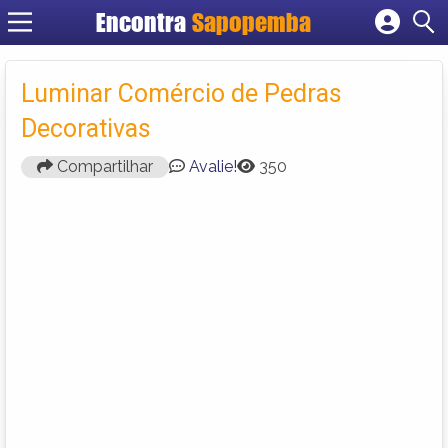
Encontra
Sapopemba
Cadastrar empresa
Fazer login
Luminar Comércio de Pedras
Criar conta
Decorativas
Compartilhar
Avalie!
350