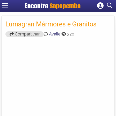
Encontra
Sapopemba
Cadastrar empresa
Fazer login
Lumagran Mármores e Granitos
Criar conta
Compartilhar
Avalie!
320