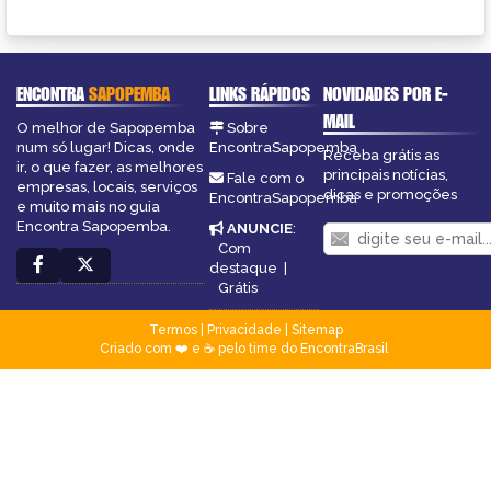
ENCONTRA
SAPOPEMBA
LINKS RÁPIDOS
NOVIDADES POR E-
MAIL
O melhor de Sapopemba
Sobre
num só lugar! Dicas, onde
EncontraSapopemba
Receba grátis as
ir, o que fazer, as melhores
principais notícias,
Fale com o
empresas, locais, serviços
dicas e promoções
EncontraSapopemba
e muito mais no guia
Encontra Sapopemba.
ANUNCIE
:
Com
destaque
|
Grátis
Termos
|
Privacidade
|
Sitemap
Criado com ❤️ e ☕ pelo time do EncontraBrasil