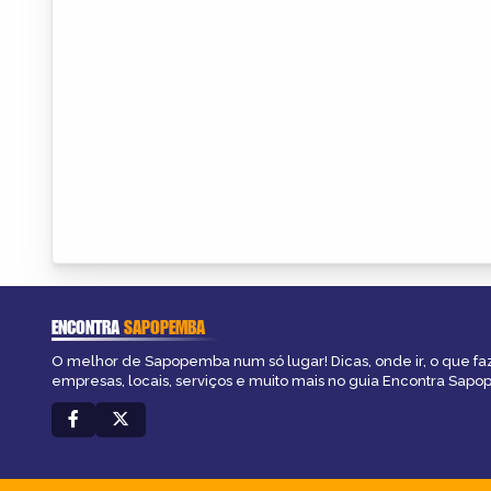
ENCONTRA
SAPOPEMBA
O melhor de Sapopemba num só lugar! Dicas, onde ir, o que fa
empresas, locais, serviços e muito mais no guia Encontra Sap