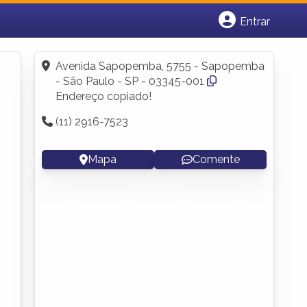
Entrar
Cadastrar empresa
Fazer login
Avenida Sapopemba, 5755 - Sapopemba
Criar conta
- São Paulo - SP - 03345-001
Endereço copiado!
(11) 2916-7523
Mapa
Comente