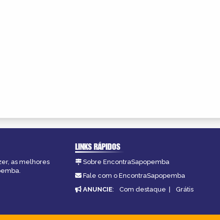
LINKS RÁPIDOS
zer, as melhores
Sobre EncontraSapopemba
opemba.
Fale com o EncontraSapopemba
ANUNCIE
:
Com destaque
|
Grátis