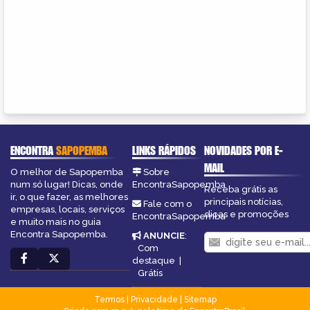
ENCONTRA
SAPOPEMBA
LINKS RÁPIDOS
NOVIDADES POR E-
MAIL
O melhor de Sapopemba
Sobre
num só lugar! Dicas, onde
EncontraSapopemba
Receba grátis as
ir, o que fazer, as melhores
principais notícias,
Fale com o
empresas, locais, serviços
dicas e promoções
EncontraSapopemba
e muito mais no guia
Encontra Sapopemba.
ANUNCIE
:
Com
destaque
|
Grátis
Termos
|
Privacidade
|
Sitemap