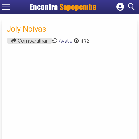
Encontra
Sapopemba
Cadastrar empresa
Fazer login
Joly Noivas
Criar conta
Compartilhar
Avalie!
432