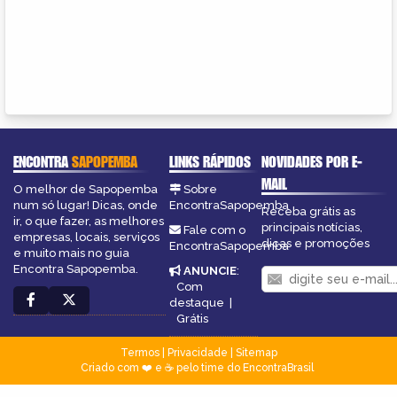
ENCONTRA
SAPOPEMBA
LINKS RÁPIDOS
NOVIDADES POR E-
MAIL
O melhor de Sapopemba
Sobre
num só lugar! Dicas, onde
EncontraSapopemba
Receba grátis as
ir, o que fazer, as melhores
principais notícias,
Fale com o
empresas, locais, serviços
dicas e promoções
EncontraSapopemba
e muito mais no guia
Encontra Sapopemba.
ANUNCIE
:
Com
destaque
|
Grátis
Termos
|
Privacidade
|
Sitemap
Criado com ❤️ e ☕ pelo time do EncontraBrasil