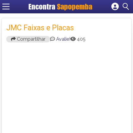
Encontra
Sapopemba
Cadastrar empresa
Fazer login
JMC Faixas e Placas
Criar conta
Compartilhar
Avalie!
405