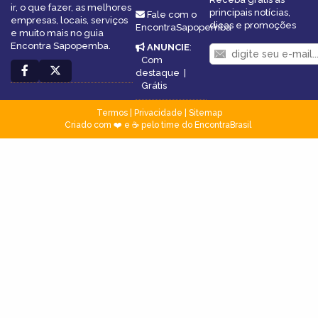
ir, o que fazer, as melhores
principais notícias,
Fale com o
empresas, locais, serviços
dicas e promoções
EncontraSapopemba
e muito mais no guia
Encontra Sapopemba.
ANUNCIE
:
Com
destaque
|
Grátis
Termos
|
Privacidade
|
Sitemap
Criado com ❤️ e ☕ pelo time do EncontraBrasil