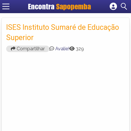
Encontra
Sapopemba
Cadastrar empresa
Fazer login
ISES Instituto Sumaré de Educação
Criar conta
Superior
Compartilhar
Avalie!
329