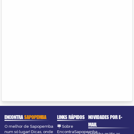
ENCONTRA
SAPOPEMBA
LINKS RÁPIDOS
NOVIDADES POR E-
MAIL
O melhor de Sapopemba
Sobre
num só lugar! Dicas, onde
EncontraSapopemba
Receba grátis as