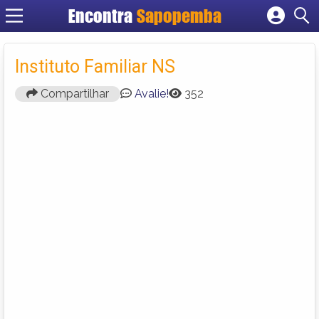
Encontra
Sapopemba
Cadastrar empresa
Fazer login
Instituto Familiar NS
Criar conta
Compartilhar
Avalie!
352