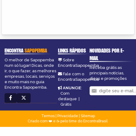
ENCONTRA
SAPOPEMBA
LINKS RÁPIDOS
NOVIDADES POR E-
MAIL
O melhor de Sapopemba
Sobre
num só lugar! Dicas, onde
EncontraSapopemba
Receba grátis as
ir, o que fazer, as melhores
principais notícias,
Fale com o
empresas, locais, serviços
dicas e promoções
EncontraSapopemba
e muito mais no guia
Encontra Sapopemba.
ANUNCIE
:
Com
destaque
|
Grátis
Termos
|
Privacidade
|
Sitemap
Criado com ❤️ e ☕ pelo time do EncontraBrasil