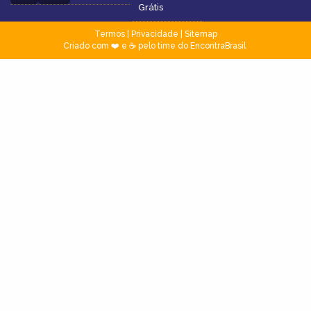
Grátis
Termos
|
Privacidade
|
Sitemap
Criado com ❤️ e ☕ pelo time do EncontraBrasil