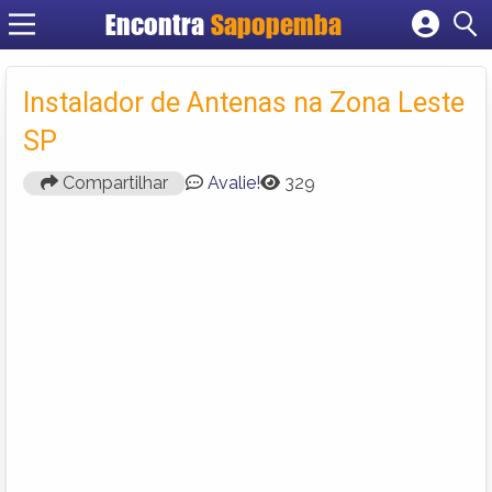
Encontra
Sapopemba
Cadastrar empresa
Fazer login
Instalador de Antenas na Zona Leste
Criar conta
SP
Compartilhar
Avalie!
329