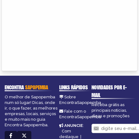
ENCONTRA
SAPOPEMBA
LINKS RÁPIDOS
NOVIDADES POR E-
MAIL
O melhor de Sapopemba
Sobre
num só lugar! Dicas, onde
EncontraSapopemba
Receba grátis as
ir, o que fazer, as melhores
principais notícias,
Fale com o
empresas, locais, serviços
dicas e promoções
EncontraSapopemba
e muito mais no guia
Encontra Sapopemba.
ANUNCIE
:
Com
destaque
|