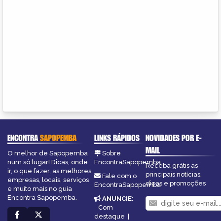
ENCONTRA
SAPOPEMBA
LINKS RÁPIDOS
NOVIDADES POR E-
MAIL
O melhor de Sapopemba
Sobre
num só lugar! Dicas, onde
EncontraSapopemba
Receba grátis as
ir, o que fazer, as melhores
principais notícias,
Fale com o
empresas, locais, serviços
dicas e promoções
EncontraSapopemba
e muito mais no guia
Encontra Sapopemba.
ANUNCIE
:
Com
destaque
|