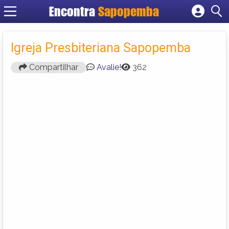
Encontra
Sapopemba
Cadastrar empresa
Fazer login
Igreja Presbiteriana Sapopemba
Criar conta
Compartilhar
Avalie!
362