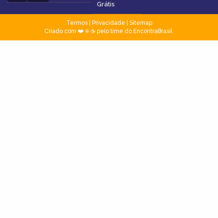
Grátis
Termos
|
Privacidade
|
Sitemap
Criado com ❤️ e ☕ pelo time do EncontraBrasil