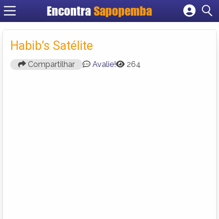
Encontra
Sapopemba
Cadastrar empresa
Fazer login
Habib’s Satélite
Criar conta
Compartilhar
Avalie!
264