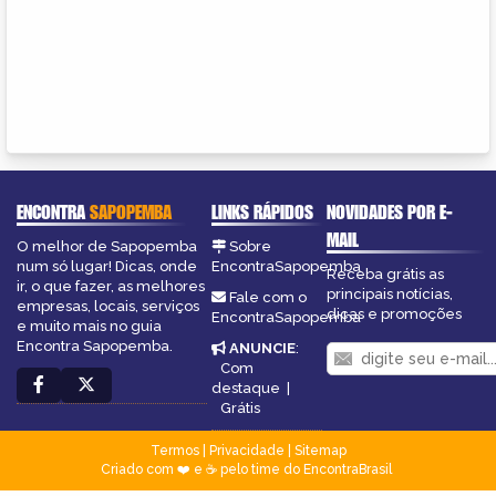
ENCONTRA
SAPOPEMBA
LINKS RÁPIDOS
NOVIDADES POR E-
MAIL
O melhor de Sapopemba
Sobre
num só lugar! Dicas, onde
EncontraSapopemba
Receba grátis as
ir, o que fazer, as melhores
principais notícias,
Fale com o
empresas, locais, serviços
dicas e promoções
EncontraSapopemba
e muito mais no guia
Encontra Sapopemba.
ANUNCIE
:
Com
destaque
|
Grátis
Termos
|
Privacidade
|
Sitemap
Criado com ❤️ e ☕ pelo time do EncontraBrasil