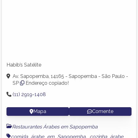
Habib’s Satélite
Av. Sapopemba, 14165 - Sapopemba - São Paulo -
SP
Endereço copiado!
(11) 2919-1408
Mapa
Comente
Restaurantes Árabes em Sapopemba
comida árabe em Sapopemba
,
cozinha árabe