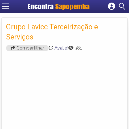
Encontra
Sapopemba
Cadastrar empresa
Fazer login
Grupo Lavicc Terceirização e
Criar conta
Serviços
Compartilhar
Avalie!
381