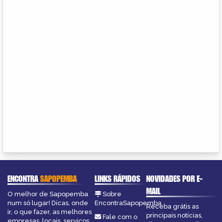
ENCONTRA
SAPOPEMBA
LINKS RÁPIDOS
NOVIDADES POR E-
MAIL
O melhor de Sapopemba
Sobre
num só lugar! Dicas, onde
EncontraSapopemba
Receba grátis as
ir, o que fazer, as melhores
principais notícias,
Fale com o
empresas, locais, serviços