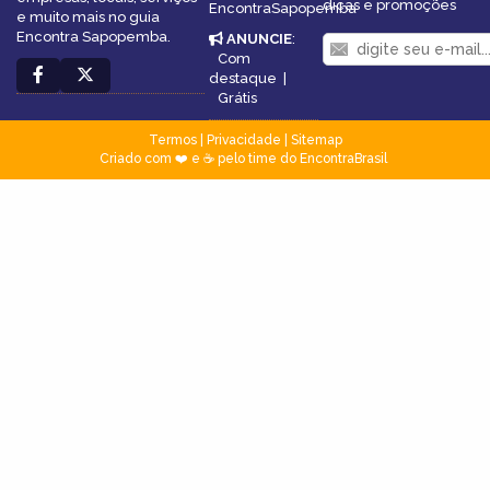
dicas e promoções
EncontraSapopemba
e muito mais no guia
Encontra Sapopemba.
ANUNCIE
:
Com
destaque
|
Grátis
Termos
|
Privacidade
|
Sitemap
Criado com ❤️ e ☕ pelo time do EncontraBrasil