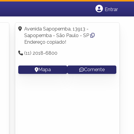
Entrar
Cadastrar empresa
Fazer login
Avenida Sapopemba, 13913 -
Criar conta
Sapopemba - São Paulo - SP
Endereço copiado!
(11) 2018-6800
Mapa
Comente