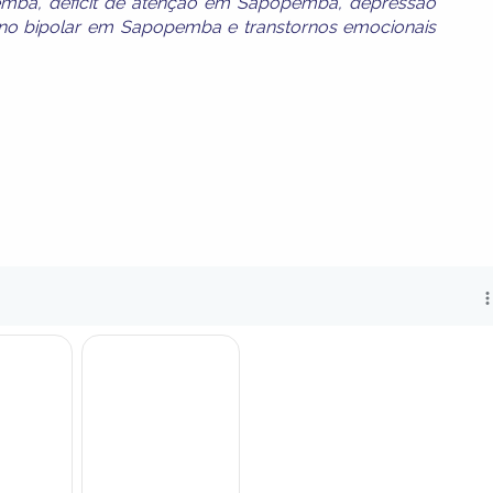
emba
,
déficit de atenção em Sapopemba
,
depressão
rno bipolar em Sapopemba
e
transtornos emocionais