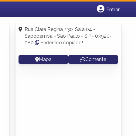
Entrar
Cadastrar empresa
Fazer login
Rua Clara Regina, 130, Sala 04 -
Criar conta
Sapopemba - São Paulo - SP - 03920-
080
Endereço copiado!
Mapa
Comente