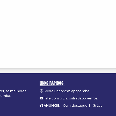
LINKS RÁPIDOS
zer, as melhores
Sobre EncontraSapopemba
opemba.
Fale com o EncontraSapopemba
ANUNCIE
:
Com destaque
|
Grátis