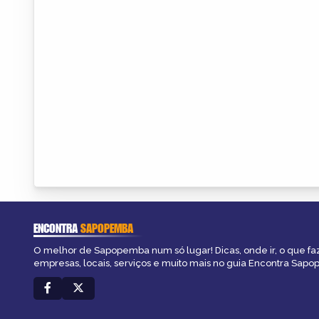
ENCONTRA
SAPOPEMBA
O melhor de Sapopemba num só lugar! Dicas, onde ir, o que fa
empresas, locais, serviços e muito mais no guia Encontra Sap