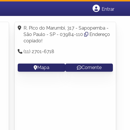
Entrar
Cadastrar empresa
Fazer login
R. Pico do Marumbi, 317 - Sapopemba -
Criar conta
São Paulo - SP - 03984-110
Endereço
copiado!
(11) 2701-6718
Mapa
Comente