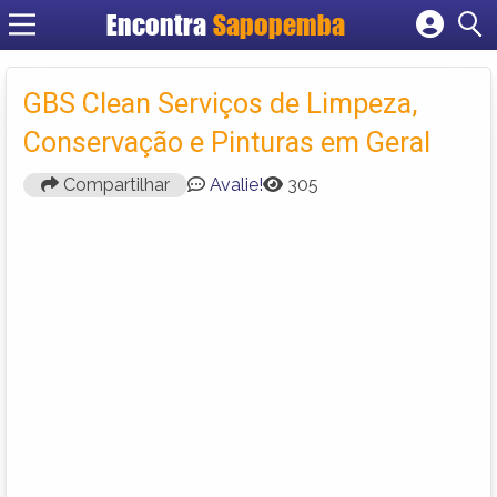
Encontra
Sapopemba
Cadastrar empresa
Fazer login
GBS Clean Serviços de Limpeza,
Criar conta
Conservação e Pinturas em Geral
Compartilhar
Avalie!
305