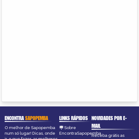
ENCONTRA
SAPOPEMBA
LINKS RÁPIDOS
NOVIDADES POR E-
MAIL
O melhor de Sapopemba
Sobre
num só lugar! Dicas, onde
EncontraSapopemba
Receba grátis as
ir, o que fazer, as melhores