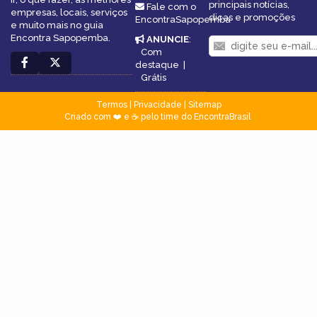
principais notícias,
Fale com o
empresas, locais, serviços
dicas e promoções
EncontraSapopemba
e muito mais no guia
Encontra Sapopemba.
ANUNCIE
:
Com
destaque
|
Grátis
Termos
|
Privacidade
|
Sitemap
Criado com ❤️ e ☕ pelo time do EncontraBrasil