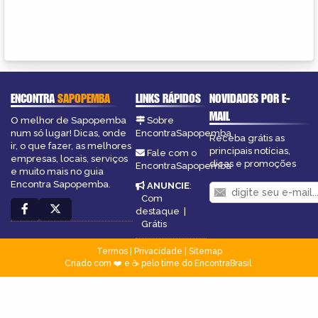
ENCONTRA
SAPOPEMBA
LINKS RÁPIDOS
NOVIDADES POR E-
MAIL
O melhor de Sapopemba
Sobre
num só lugar! Dicas, onde
EncontraSapopemba
Receba grátis as
ir, o que fazer, as melhores
principais notícias,
Fale com o
empresas, locais, serviços
dicas e promoções
EncontraSapopemba
e muito mais no guia
Encontra Sapopemba.
ANUNCIE
:
Com
destaque
|
Grátis
Termos
|
Privacidade
|
Sitemap
Criado com ❤️ e ☕ pelo time do EncontraBrasil