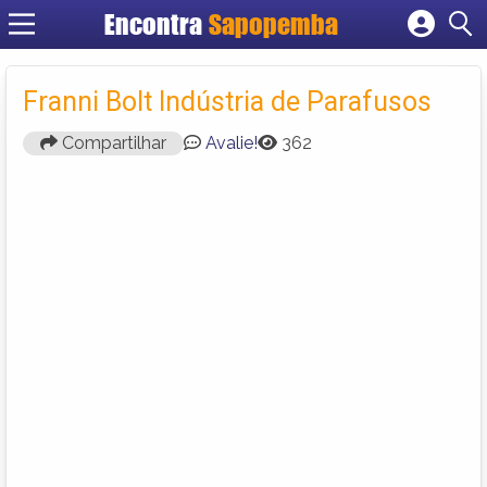
Encontra
Sapopemba
Cadastrar empresa
Fazer login
Franni Bolt Indústria de Parafusos
Criar conta
Compartilhar
Avalie!
362