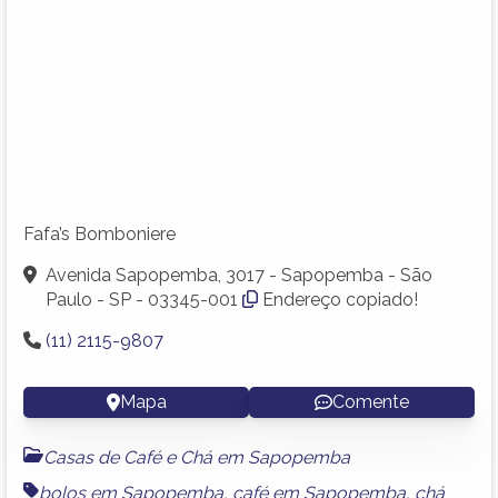
Fafa’s Bomboniere
Avenida Sapopemba, 3017 - Sapopemba - São
Paulo - SP - 03345-001
Endereço copiado!
(11) 2115-9807
Mapa
Comente
Casas de Café e Chá em Sapopemba
bolos em Sapopemba
,
café em Sapopemba
,
chá