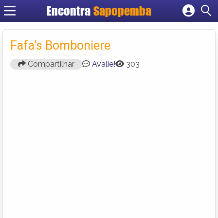
Encontra
Sapopemba
Cadastrar empresa
Fazer login
Fafa’s Bomboniere
Criar conta
Compartilhar
Avalie!
303