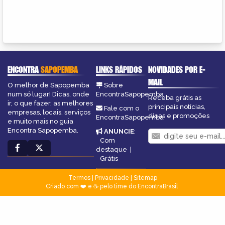
ENCONTRA
SAPOPEMBA
LINKS RÁPIDOS
NOVIDADES POR E-
MAIL
O melhor de Sapopemba
Sobre
num só lugar! Dicas, onde
EncontraSapopemba
Receba grátis as
ir, o que fazer, as melhores
principais notícias,
Fale com o
empresas, locais, serviços
dicas e promoções
EncontraSapopemba
e muito mais no guia
Encontra Sapopemba.
ANUNCIE
:
Com
destaque
|
Grátis
Termos
|
Privacidade
|
Sitemap
Criado com ❤️ e ☕ pelo time do EncontraBrasil