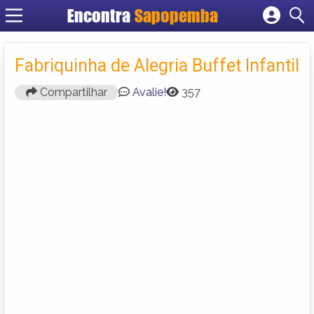
Encontra
Sapopemba
Cadastrar empresa
Fazer login
Fabriquinha de Alegria Buffet Infantil
Criar conta
Compartilhar
Avalie!
357