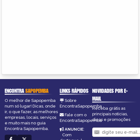
ENCONTRA
SAPOPEMBA
LINKS RÁPIDOS
NOVIDADES POR E-
MAIL
O melhor de Sapopemba
Sobre
num só lugar! Dicas, onde
EncontraSapopemba
Receba grátis as
ir, o que fazer, as melhores
principais notícias,
Fale com o
empresas, locais, serviços
dicas e promoções
EncontraSapopemba
e muito mais no guia
Encontra Sapopemba.
ANUNCIE
:
Com