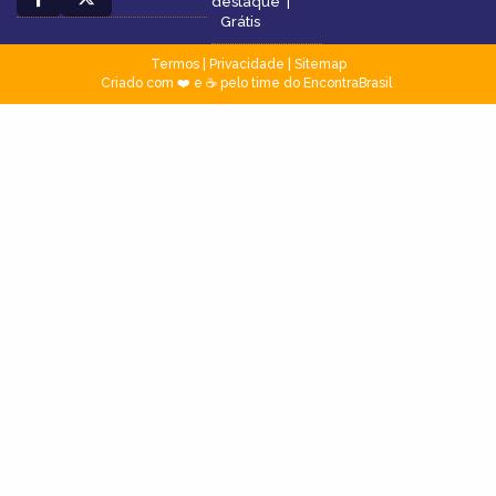
destaque
|
Grátis
Termos
|
Privacidade
|
Sitemap
Criado com ❤️ e ☕ pelo time do EncontraBrasil