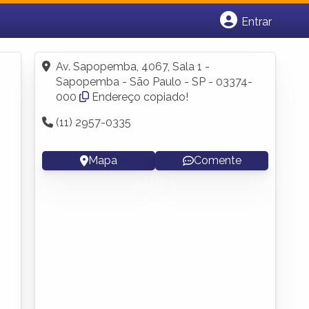
Entrar
Cadastrar empresa
Fazer login
Av. Sapopemba, 4067, Sala 1 -
Criar conta
Sapopemba - São Paulo - SP - 03374-
000
Endereço copiado!
(11) 2957-0335
Mapa
Comente