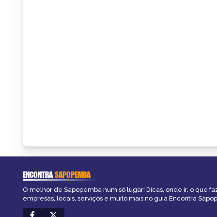
ENCONTRA
SAPOPEMBA
O melhor de Sapopemba num só lugar! Dicas, onde ir, o que fa
empresas, locais, serviços e muito mais no guia Encontra Sap