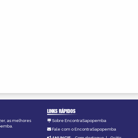
LINKS RÁPIDOS
zer, as melhores
Sobre EncontraSapopemba
opemba.
Fale com o EncontraSapopemba
ANUNCIE
:
Com destaque
|
Grátis