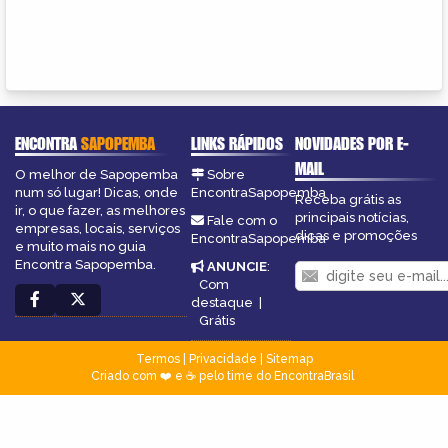
ENCONTRA
SAPOPEMBA
LINKS RÁPIDOS
NOVIDADES POR E-
MAIL
O melhor de Sapopemba
Sobre
num só lugar! Dicas, onde
EncontraSapopemba
Receba grátis as
ir, o que fazer, as melhores
principais notícias,
Fale com o
empresas, locais, serviços
dicas e promoções
EncontraSapopemba
e muito mais no guia
Encontra Sapopemba.
ANUNCIE
:
Com
destaque
|
Grátis
Termos
|
Privacidade
|
Sitemap
Criado com ❤️ e ☕ pelo time do EncontraBrasil