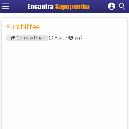
Encontra
Sapopemba
Cadastrar empresa
Fazer login
Eurobiffee
Criar conta
Compartilhar
Avalie!
297