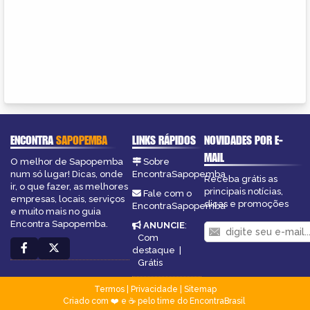
ENCONTRA
SAPOPEMBA
LINKS RÁPIDOS
NOVIDADES POR E-
MAIL
O melhor de Sapopemba
Sobre
num só lugar! Dicas, onde
EncontraSapopemba
Receba grátis as
ir, o que fazer, as melhores
principais notícias,
Fale com o
empresas, locais, serviços
dicas e promoções
EncontraSapopemba
e muito mais no guia
Encontra Sapopemba.
ANUNCIE
:
Com
destaque
|
Grátis
Termos
|
Privacidade
|
Sitemap
Criado com ❤️ e ☕ pelo time do EncontraBrasil