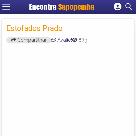
Encontra
Sapopemba
Cadastrar empresa
Fazer login
Estofados Prado
Criar conta
Compartilhar
Avalie!
879