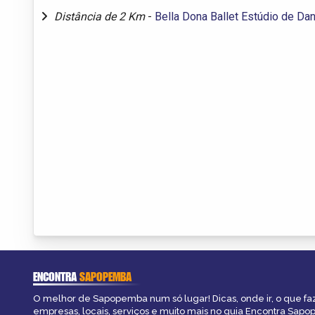
Distância de 2 Km
-
Bella Dona Ballet Estúdio de Da
ENCONTRA
SAPOPEMBA
O melhor de Sapopemba num só lugar! Dicas, onde ir, o que fa
empresas, locais, serviços e muito mais no guia Encontra Sap