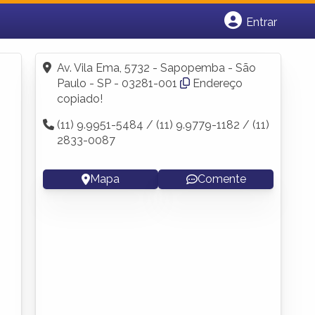
Entrar
Cadastrar empresa
Fazer login
Av. Vila Ema, 5732 - Sapopemba - São
Criar conta
Paulo - SP - 03281-001
Endereço
copiado!
(11) 9.9951-5484 / (11) 9.9779-1182 / (11)
2833-0087
Mapa
Comente