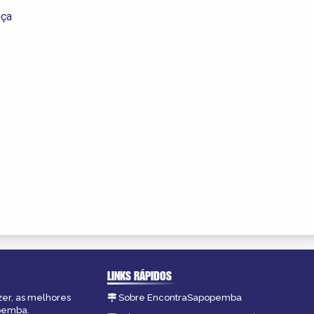
nça
LINKS RÁPIDOS
zer, as melhores
Sobre EncontraSapopemba
opemba.