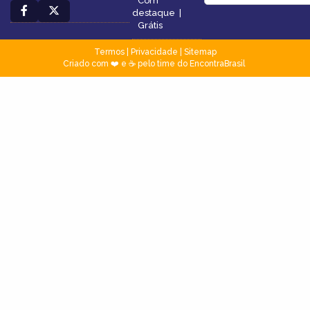
Com
destaque
|
Grátis
Termos
|
Privacidade
|
Sitemap
Criado com ❤️ e ☕ pelo time do EncontraBrasil