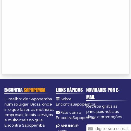
ENCONTRA
SAPOPEMBA
LINKS RÁPIDOS
NOVIDADES POR E-
MAIL
O melhor de Sapopemba
Sobre
num só lugar! Dicas, onde
EncontraSapopemba
Receba grátis as
ir, o que fazer, as melhores
principais notícias,
Fale com o
empresas, locais, serviços
dicas e promoções
EncontraSapopemba
e muito mais no guia
Encontra Sapopemba.
ANUNCIE
: