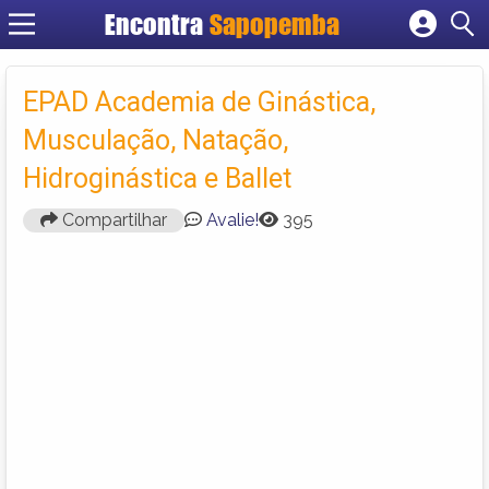
Encontra
Sapopemba
Cadastrar empresa
Fazer login
EPAD Academia de Ginástica,
Criar conta
Musculação, Natação,
Hidroginástica e Ballet
Compartilhar
Avalie!
395