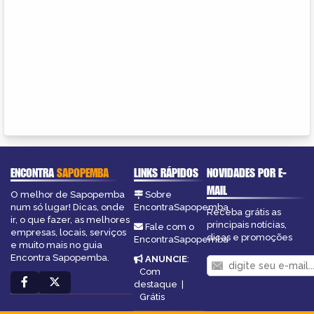
ENCONTRA
SAPOPEMBA
LINKS RÁPIDOS
NOVIDADES POR E-
MAIL
O melhor de Sapopemba
Sobre
num só lugar! Dicas, onde
EncontraSapopemba
Receba grátis as
ir, o que fazer, as melhores
principais notícias,
Fale com o
empresas, locais, serviços
dicas e promoções
EncontraSapopemba
e muito mais no guia
Encontra Sapopemba.
ANUNCIE
:
Com
destaque
|
Grátis