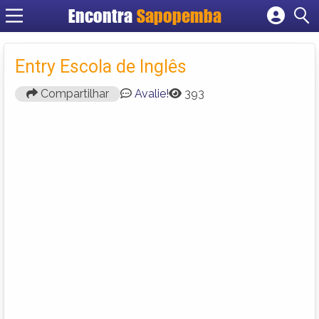
Encontra
Sapopemba
Cadastrar empresa
Fazer login
Entry Escola de Inglês
Criar conta
Compartilhar
Avalie!
393