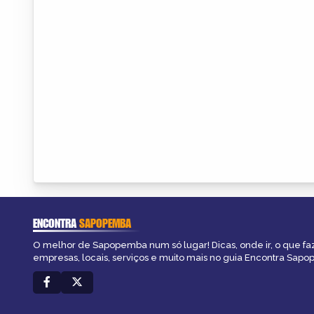
ENCONTRA
SAPOPEMBA
O melhor de Sapopemba num só lugar! Dicas, onde ir, o que fa
empresas, locais, serviços e muito mais no guia Encontra Sap