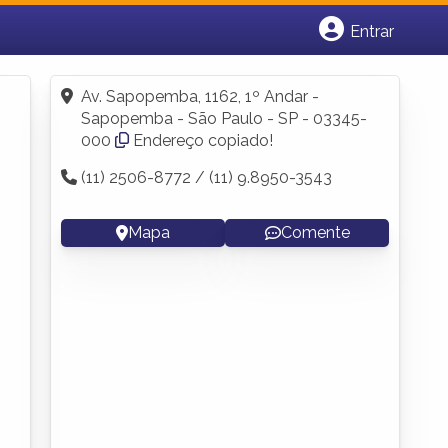
Entrar
Cadastrar empresa
Fazer login
Av. Sapopemba, 1162, 1º Andar -
Criar conta
Sapopemba - São Paulo - SP - 03345-
000
Endereço copiado!
(11) 2506-8772 / (11) 9.8950-3543
Mapa
Comente