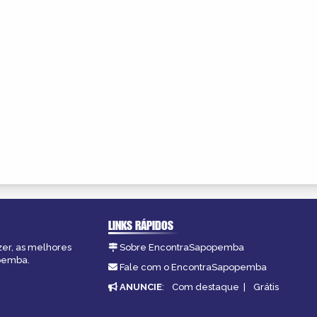
LINKS RÁPIDOS
zer, as melhores
Sobre EncontraSapopemba
opemba.
Fale com o EncontraSapopemba
ANUNCIE
:
Com destaque
|
Grátis