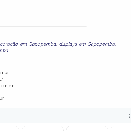
coração em Sapopemba
,
displays em Sapopemba
,
emba
mmur
ur
Zammur
ur